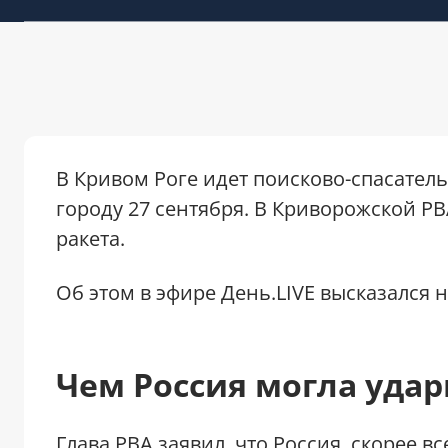
В Кривом Роге идет поисково-спасател
городу 27 сентября. В Криворожской Р
ракета.
Об этом в эфире День.LIVE высказался
Чем Россия могла удар
Глава РВА заявил, что Россия, скорее в