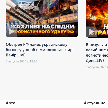
Обстрел РФ нанес украинскому
В результа
бизнесу ущерб в миллионы: эфир
погибшие 
Вечір.LIVE
логистичес
День.LIVE
5 августа 2026 г. 18:20
5 августа 2026 г
Авто
Актуально