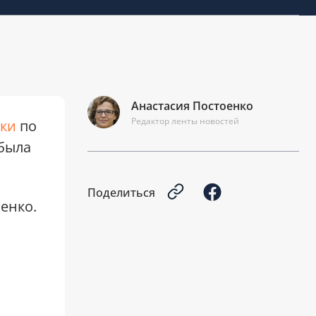
Украина меняет тактику
08:00
атак для противодействия
баллистике: эфир Ранок.LIVE
Анастасия Постоенко
Редактор ленты новостей
аки
по
5 АВГУСТА 2026
 была
Поделиться
енко.
Ситуация с убежищами,
19:22
тарифами и подготовкой к зиме
в столице: эфир Київський час