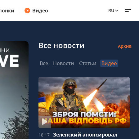
лонки
Видео
RU
Все новости
Архив
Все
Новости
Статьи
Видео
Зеленский анонсировал
18:17