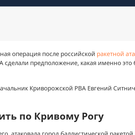
ьная операция после российской
ракетной ат
ВА сделали предположение, какая именно это
 начальник Криворожской РВА Евгений Ситнич
ить по Кривому Рогу
сего, атаковала город баллистической ракетой,