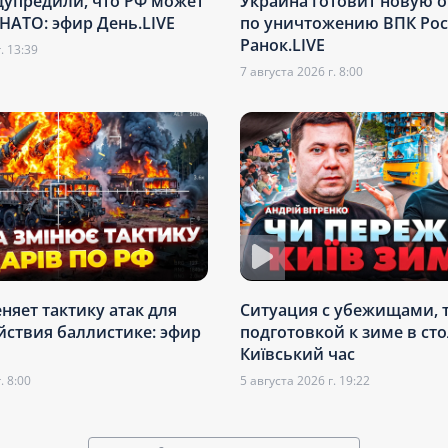
дупредили, что РФ может
Украина готовит новую 
 НАТО: эфир День.LIVE
по уничтожению ВПК Рос
Ранок.LIVE
. 13:39
7 августа 2026 г. 8:00
няет тактику атак для
Ситуация с убежищами, 
ствия баллистике: эфир
подготовкой к зиме в ст
Київський час
. 8:00
5 августа 2026 г. 19:22