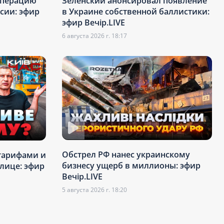
операцию
Зеленский анонсировал появление
сии: эфир
в Украине собственной баллистики:
эфир Вечір.LIVE
6 августа 2026 г. 18:17
Обстрел РФ нанес украинскому
тарифами и
бизнесу ущерб в миллионы: эфир
олице: эфир
Вечір.LIVE
5 августа 2026 г. 18:20