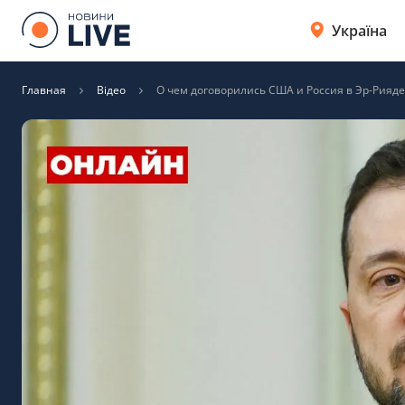
Україна
Главная
Відео
О чем договорились США и Россия в Эр-Рияде