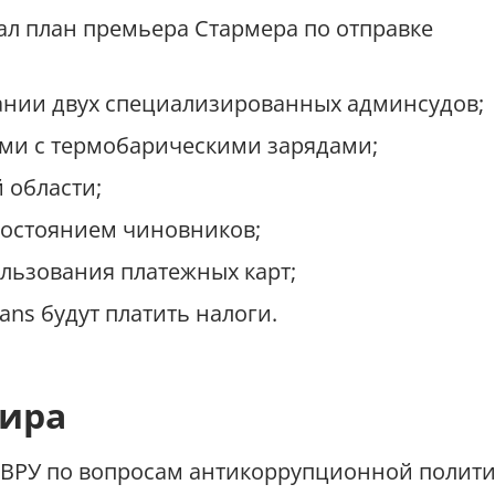
ал план премьера Стармера по отправке
дании двух специализированных админсудов;
ами с термобарическими зарядами;
 области;
 состоянием чиновников;
льзования платежных карт;
ans будут платить налоги.
фира
а ВРУ по вопросам антикоррупционной полит