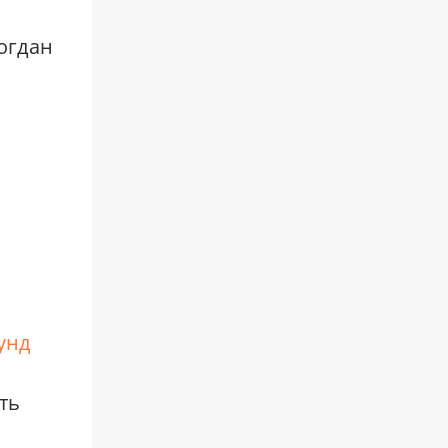
огдан
унд
ть