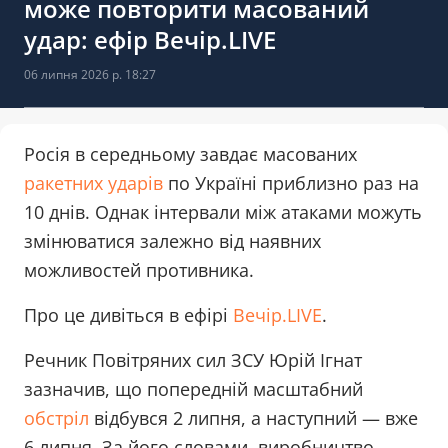
може повторити масований
удар: ефір Вечір.LIVE
06 липня 2026 р. 18:27
Росія в середньому завдає масованих
ракетних ударів
по Україні приблизно раз на
10 днів. Однак інтервали між атаками можуть
змінюватися залежно від наявних
можливостей противника.
Про це дивіться в ефірі
Вечір.LIVE
.
Речник Повітряних сил ЗСУ Юрій Ігнат
зазначив, що попередній масштабний
обстріл
відбувся 2 липня, а наступний — вже
6 липня. За його словами, виробництво