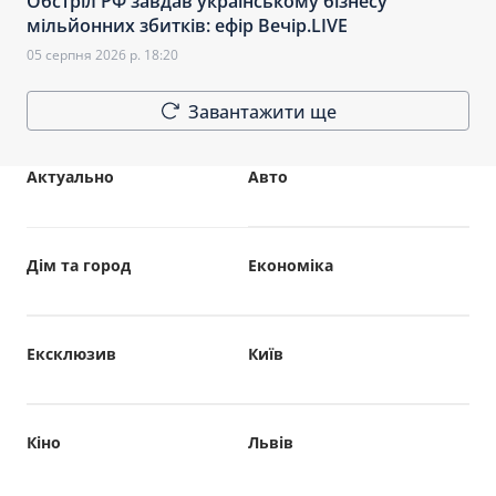
Обстріл РФ завдав українському бізнесу
мільйонних збитків: ефір Вечір.LIVE
05 серпня 2026 р. 18:20
Завантажити ще
Актуально
Авто
Дім та город
Економіка
Ексклюзив
Київ
Кіно
Львів