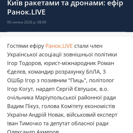
Київ ракетами та дронами: ефір
Ранок.LIVE
06 липня 2026 р. 08:00
Гостями ефіру
Ранок.LIVE
стали член
Української асоціації зовнішньої політики
Ігор Тодоров, юрист-міжнародник Роман
Єделєв, командир розрахунку БпЛА, 3
ОШБр Ігор з позивним "Пиць", політолог
Ігор Когут, нардеп Сергій Євтушок, в.о.
очільника Маріупольської районної ради
Вадим Пікуз, голова Комітету економістів
України Андрій Новак, військовий експерт
Іван Тимочко та депутат обласної ради
Олександр Ахмеров.