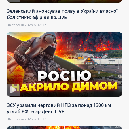
Зеленський анонсував появу в України власної
балістики: ефір Вечір.LIVE
06 серпня 2026 р. 18:17
ЗСУ уразили черговий НПЗ за понад 1300 км
углиб РФ: ефір День.LIVE
06 серпня 2026 р. 13:12