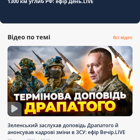
1300 км углиб РФ: ефір День.LIVE
Відео по темі
Всі відео
Зеленський заслухав доповідь Драпатого й
анонсував кадрові зміни в ЗСУ: ефір Вечір.LIVE