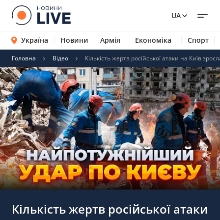
UA
Україна
Новини
Армія
Економіка
Спорт
Головна
Відео
Кількість жертв російської атаки на Київ зросла
Кількість жертв російської атаки