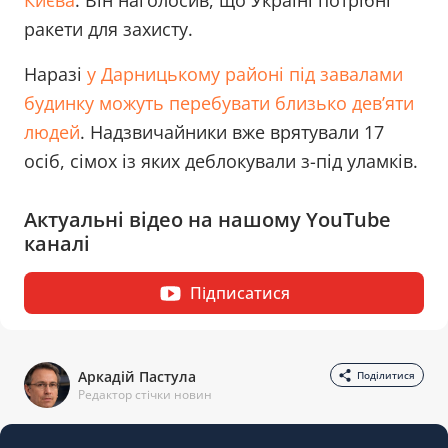
Києва
. Він наголосив, що Україні потрібні
ракети для захисту.
Наразі
у Дарницькому районі під завалами
будинку можуть перебувати близько девʼяти
людей
. Надзвичайники вже врятували 17
осіб, сімох із яких деблокували з-під уламків.
Актуальні відео на нашому YouTube
каналі
Підписатися
Аркадій Пастула
Поділитися
Редактор стічки новин