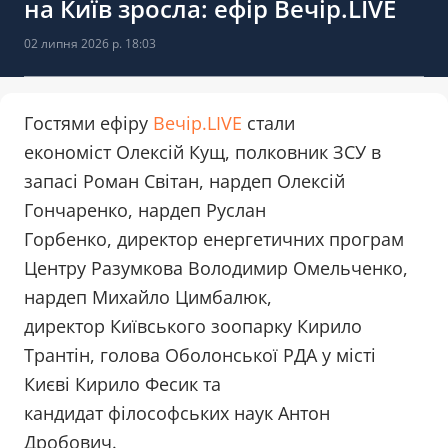
на Київ зросла: ефір Вечір.LIVE
02 липня 2026 р. 18:03
Гостями ефіру
Вечір.LIVE
стали
економіст Олексій Кущ, полковник ЗСУ в
запасі Роман Світан, нардеп Олексій
Гончаренко, нардеп Руслан
Горбенко, директор енергетичних програм
Центру Разумкова Володимир Омельченко,
нардеп Михайло Цимбалюк,
директор Київського зоопарку Кирило
Трантін, голова Оболонської РДА у місті
Києві Кирило Фесик та
кандидат філософських наук Антон
Дробович.