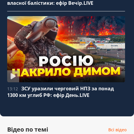
власної балістики: ефір Вечір.LIVE
ЗСУ уразили черговий НПЗ за понад
13:12
1300 км углиб РФ: ефір День.LIVE
Відео по темі
Всі відео