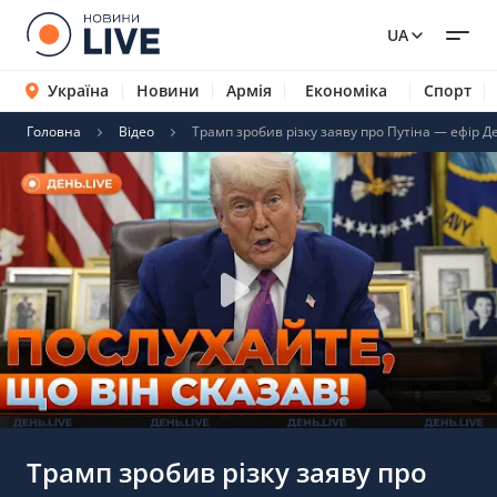
UA
Україна
Новини
Армія
Економіка
Спорт
Головна
Відео
Трамп зробив різку заяву про Путіна — ефір Д
Трамп зробив різку заяву про