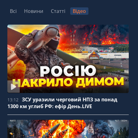
Всі
Новини
Статті
Відео
ЗСУ уразили черговий НПЗ за понад
13:12
1300 км углиб РФ: ефір День.LIVE