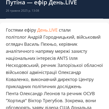
Путіна — ефір День.LIVE
26 травня 2025 р. 13:08
Гостями ефіру
День.LIVE
стали
політолог Андрій Городницький, військовий
оглядач Василь Пехньо, керівник
аналітичного напряму мережі захисту
національних інтересів ANTS Ілля
Несходовський, речник Запорізької обласної
військової адміністрації Олександр
Коваленко, виконавчий директор Центру
прикладних політичних досліджень
Пента Олександр Леонов та речник ОСУВ
"Хортиця" Віктор Трегубов. Зокрема, вони
обговорять заяву лідера США Дональда