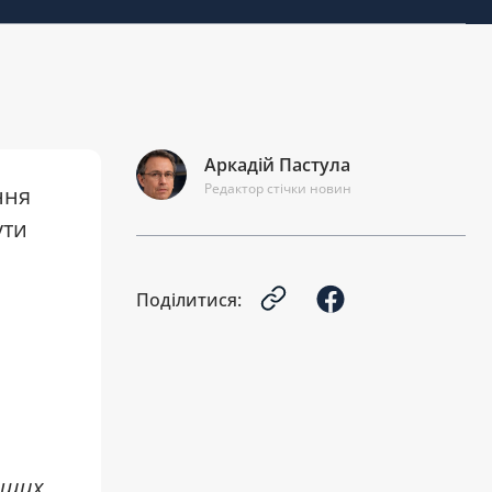
Україна готує нову операцію
08:00
для знищення ВПК Росії: ефір
Аркадій Пастула
Ранок.LIVE
Редактор стічки новин
ння
6 СЕРПНЯ 2026
ути
Поділитися:
Зеленський анонсував появу
18:17
в України власної балістики: ефір
ищих