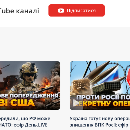
Tube каналі
Підписатися
ередили, що РФ може
Україна готує нову опера
НАТО: ефір День.LIVE
знищення ВПК Росії: ефір 