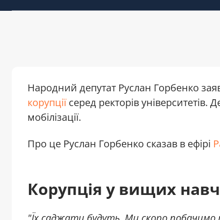
Народний депутат Руслан Горбенко зая
корупції
серед ректорів університетів. 
мобілізації.
Про це Руслан Горбенко сказав в ефірі
Р
Корупція у вищих нав
"Їх саджати будуть. Ми скоро побачимо 