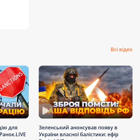
Всі відео
цію для
Зеленський анонсував появу в
Ранок.LIVE
України власної балістики: ефір