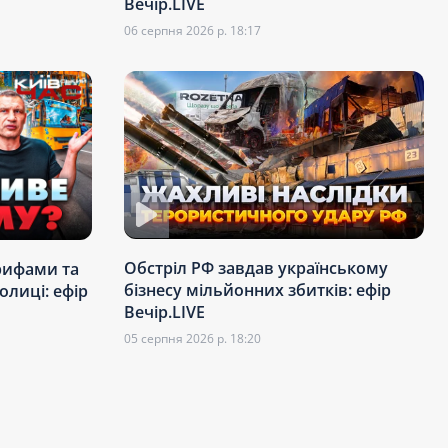
Вечір.LIVE
06 серпня 2026 р. 18:17
Обстріл РФ завдав українському
арифами та
бізнесу мільйонних збитків: ефір
олиці: ефір
Вечір.LIVE
05 серпня 2026 р. 18:20