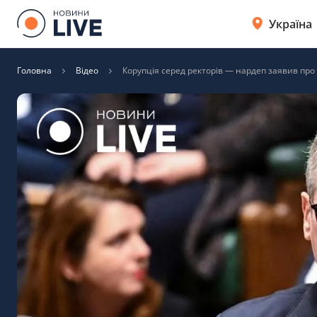
Україна
Головна
Відео
Корупція серед ректорів — нардеп заявив пр