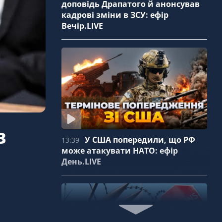
доповідь Драпатого й анонсував
кадрові зміни в ЗСУ: ефір
Вечір.LIVE
в
У США попередили, що РФ
13:39
може атакувати НАТО: ефір
День.LIVE