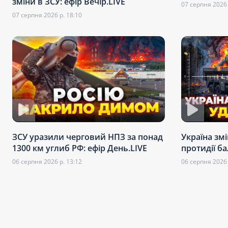
зміни в ЗСУ: ефір Вечір.LIVE
07 серпня 2026 
07 серпня 2026 р. 18:10
ЗСУ уразили черговий НПЗ за понад
Україна зм
1300 км углиб РФ: ефір День.LIVE
протидії ба
06 серпня 2026 р. 13:12
06 серпня 2026 