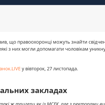
вив, що правоохоронці можуть знайти свідче
Деякі з них могли допомагати чоловікам уникн
анок.LIVE
у вівторок, 27 листопада.
чальних закладах
такі ж тригери як із МСЕК, але з ректорами в