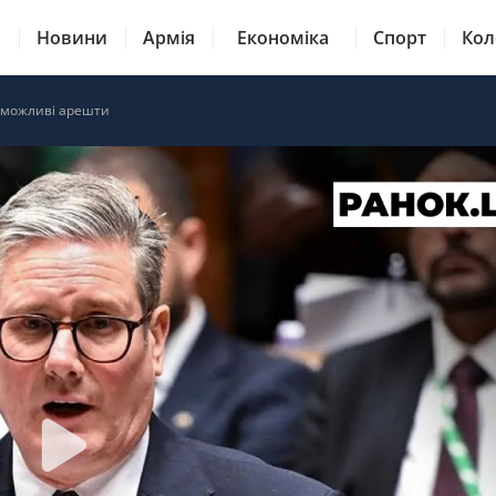
Новини
Армія
Економіка
Спорт
Кол
о можливі арешти