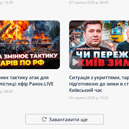
р. 13:39
07 серпня 2026 р. 08:00
інює тактику атак для
Ситуація з укриттями, т
лістиці: ефір Ранок.LIVE
підготовкою до зими в ст
Київський час
р. 08:00
05 серпня 2026 р. 19:22
Завантажити ще