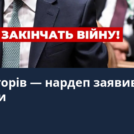
торів — нардеп заяви
и