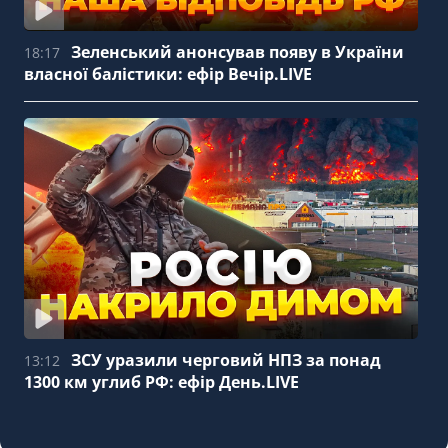
Зеленський анонсував появу в України
18:17
власної балістики: ефір Вечір.LIVE
ЗСУ уразили черговий НПЗ за понад
13:12
1300 км углиб РФ: ефір День.LIVE