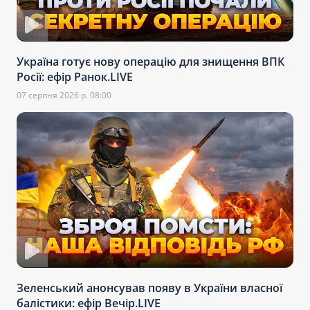
Україна готує нову операцію для знищення ВПК
Росії: ефір Ранок.LIVE
07 серпня 2026 р. 08:00
Зеленський анонсував появу в України власної
балістики: ефір Вечір.LIVE