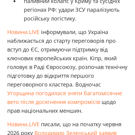
паливний колапс у Криму та сусідніх
регіонах РФ: удари ЗСУ паралізують
російську логістику.
Новини.LIVE
інформували, що Україна
наближається до старту переговорів про
вступ до ЄС, отримуючи підтримку від
ключових європейських країн. Кіпр, який
головує в Раді Євросоюзу, розпочав технічну
підготовку до відкриття першого
переговорного кластера. Водночас
Угорщина погодилася зняти багатомісячне
вето після досягнення компромісів
щодо
прав національних меншин.
Новини.LIVE
писали, що на початку червня
2026 року
Володимир Зеленський заявив