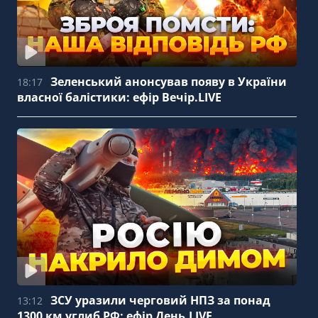
Зеленський анонсував появу в України
18:17
власної балістики: ефір Вечір.LIVE
ЗСУ уразили черговий НПЗ за понад
13:12
1300 км углиб РФ: ефір День.LIVE