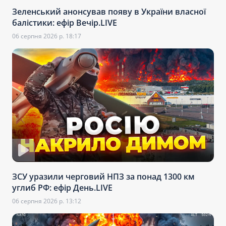
Зеленський анонсував появу в України власної
балістики: ефір Вечір.LIVE
06 серпня 2026 р. 18:17
ЗСУ уразили черговий НПЗ за понад 1300 км
углиб РФ: ефір День.LIVE
06 серпня 2026 р. 13:12