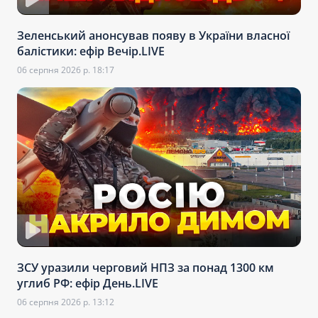
Зеленський анонсував появу в України власної
балістики: ефір Вечір.LIVE
06 серпня 2026 р. 18:17
ЗСУ уразили черговий НПЗ за понад 1300 км
углиб РФ: ефір День.LIVE
06 серпня 2026 р. 13:12