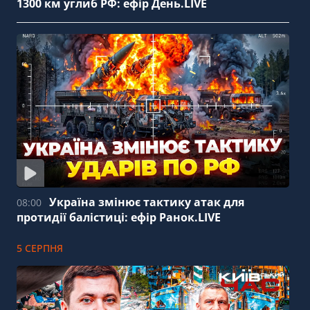
1300 км углиб РФ: ефір День.LIVE
Україна змінює тактику атак для
08:00
протидії балістиці: ефір Ранок.LIVE
5 СЕРПНЯ