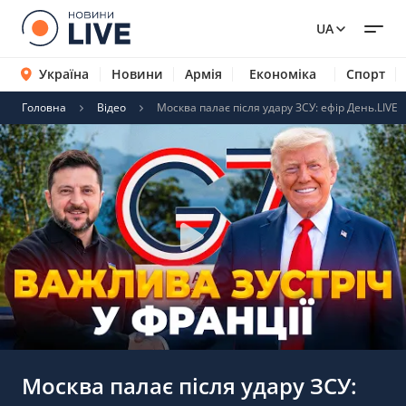
UA
Україна
Новини
Армія
Економіка
Спорт
Головна
Відео
Москва палає після удару ЗСУ: ефір День.LIVE
Москва палає після удару ЗСУ: